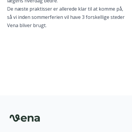
lægens hverdag bedre.
De næste praktisser er allerede klar til at komme på,
så vi inden sommerferien vil have 3 forskellige steder
Vena bliver brugt.
Sidefod