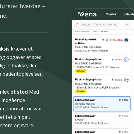
tureret hverdag –
ne.
aksis
kræver et
og opgaver ét sted.
lig indbakke, der
e patientoplevelser.
mlet ét sted
Med
e indgående
ner, laboratoriesvar
t i et simpelt
ritere og svare.