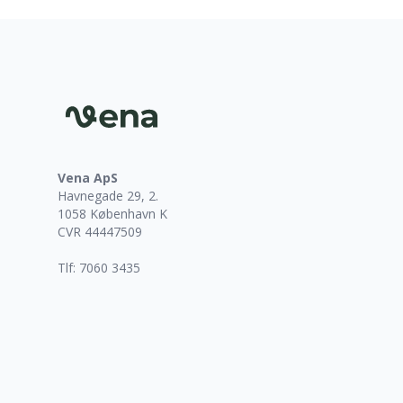
Sidefod
Vena ApS
Havnegade 29, 2.
1058 København K
CVR 44447509
Tlf: 7060 3435