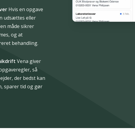
ver
Hvis en opgave
n udsættes eller
den måde sikrer
mes, og at
reret behandling.
ikdrift
Vena giver
opgaveregler, så
ejder, der bedst kan
, sparer tid og gør