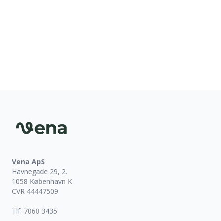
Sidefod
Vena ApS
Havnegade 29, 2.
1058 København K
CVR 44447509
Tlf: 7060 3435