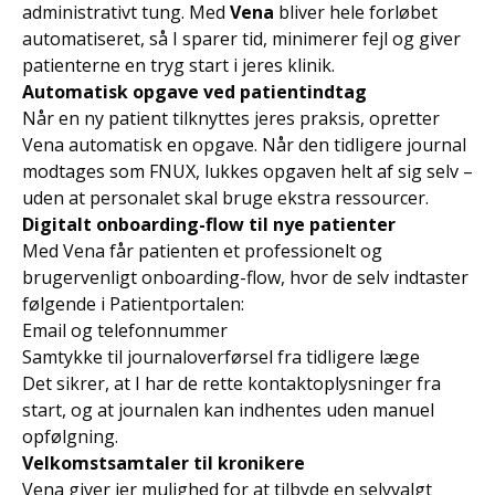
administrativt tung. Med
Vena
bliver hele forløbet
automatiseret, så I sparer tid, minimerer fejl og giver
patienterne en tryg start i jeres klinik.
Automatisk opgave ved patientindtag
Når en ny patient tilknyttes jeres praksis, opretter
Vena automatisk en opgave. Når den tidligere journal
modtages som FNUX, lukkes opgaven helt af sig selv –
uden at personalet skal bruge ekstra ressourcer.
Digitalt onboarding-flow til nye patienter
Med Vena får patienten et professionelt og
brugervenligt onboarding-flow, hvor de selv indtaster
følgende i Patientportalen:
Email og telefonnummer
Samtykke til journaloverførsel fra tidligere læge
Det sikrer, at I har de rette kontaktoplysninger fra
start, og at journalen kan indhentes uden manuel
opfølgning.
Velkomstsamtaler til kronikere
Vena giver jer mulighed for at tilbyde en selvvalgt