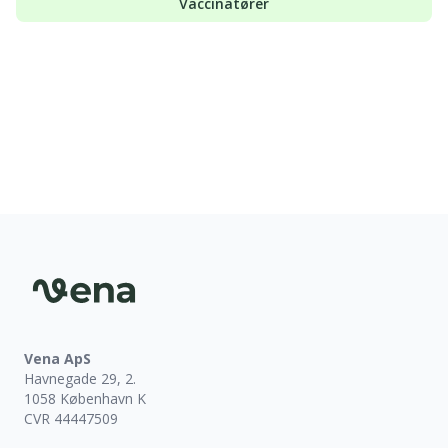
Vaccinatører
Sidefod
Vena ApS
Havnegade 29, 2.
1058 København K
CVR 44447509